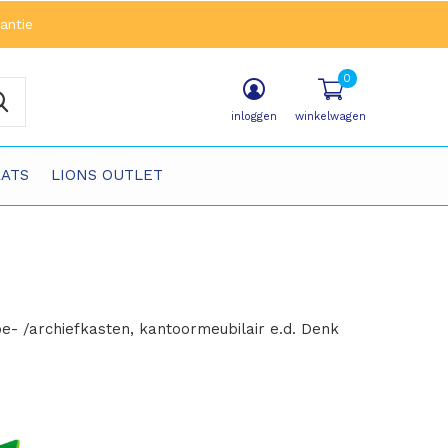
antie
0
inloggen
winkelwagen
ATS
LIONS OUTLET
- /archiefkasten, kantoormeubilair e.d. Denk