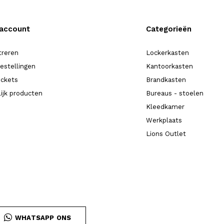
 account
Categorieën
treren
Lockerkasten
bestellingen
Kantoorkasten
ickets
Brandkasten
lijk producten
Bureaus - stoelen
Kleedkamer
Werkplaats
Lions Outlet
WHATSAPP ONS