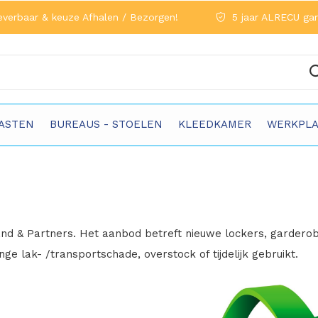
everbaar & keuze Afhalen / Bezorgen!
5 jaar ALRECU gar
ASTEN
BUREAUS - STOELEN
KLEEDKAMER
WERKPLA
 & Partners. Het aanbod betreft nieuwe lockers, garderobe
e lak- /transportschade, overstock of tijdelijk gebruikt.