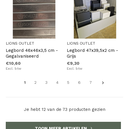
LIONS OUTLET
LIONS OUTLET
Legbord 46x46x3,5 cm -
Legbord 47x39,5x2 cm -
Gegalvaniseerd
Grijs
€10,60
€9,30
Excl. btw
Excl. btw
1
2
3
4
5
6
7
Je hebt 12 van de 73 producten gezien
TOON MEER ARTIKELEN