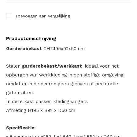
Toevoegen aan vergelijking
Productomschrijving
Garderobekast
CHT.195x92x50 cm
Stalen
garderobekast/werkkast
ideaal voor het
opbergen van werkkleding in een stoffige omgeving
omdat er in de deuren geen gleuven of perforatie
gaten zitten.
In deze kast passen kledinghangers
Afmeting H195 x B92 x D50 cm
Specificatie:
• Binnenmaten H182, leg B40, hang B52 en D47 cm