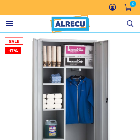
0
SALE
-17%