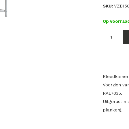
SKU:
VZB15
Op voorraa
Kleedkamerb
Voorzien van
RAL7035.
Uitgerust m
planken).