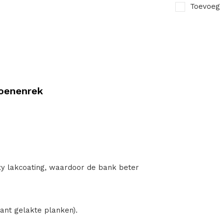
Toevoeg
oenenrek
xy lakcoating, waardoor de bank beter
ant gelakte planken).