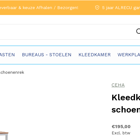
everbaar & keuze Afhalen / Bezorgen!
5 jaar ALRECU gar
ASTEN
BUREAUS - STOELEN
KLEEDKAMER
WERKPLA
schoenenrek
CEHA
Kleed
schoe
€195,00
Excl. btw