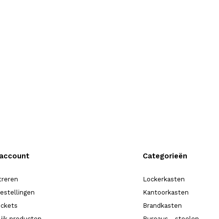
 account
Categorieën
treren
Lockerkasten
bestellingen
Kantoorkasten
ickets
Brandkasten
lijk producten
Bureaus - stoelen