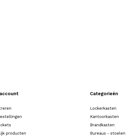
 account
Categorieën
treren
Lockerkasten
bestellingen
Kantoorkasten
ickets
Brandkasten
lijk producten
Bureaus - stoelen