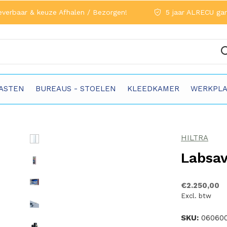
everbaar & keuze Afhalen / Bezorgen!
5 jaar ALRECU gar
ASTEN
BUREAUS - STOELEN
KLEEDKAMER
WERKPLA
HILTRA
Labsav
€2.250,00
Excl. btw
SKU:
06060