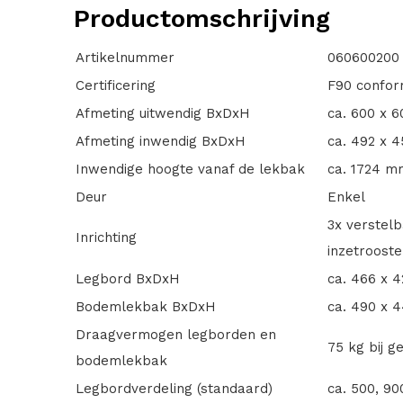
Productomschrijving
Artikelnummer
060600200
Certificering
F90 confor
Afmeting uitwendig BxDxH
ca. 600 x 
Afmeting inwendig BxDxH
ca. 492 x 
Inwendige hoogte vanaf de lekbak
ca. 1724 m
Deur
Enkel
3x verstel
Inrichting
inzetrooste
Legbord BxDxH
ca. 466 x 
Bodemlekbak BxDxH
ca. 490 x 
Draagvermogen legborden en
75 kg bij g
bodemlekbak
Legbordverdeling (standaard)
ca. 500, 9