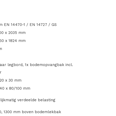
m EN 14470-1 / EN 14727 / GS
600 x 2035 mm
450 x 1824 mm
m
baar legbord, 1x bodemopvangbak incl.
r
420 x 30 mm
440 x 80/100 mm
elijkmatig verdeelde belasting
00, 1300 mm boven bodemlekbak