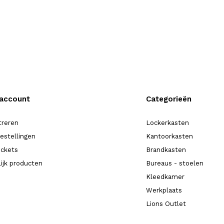
 account
Categorieën
treren
Lockerkasten
bestellingen
Kantoorkasten
ickets
Brandkasten
lijk producten
Bureaus - stoelen
Kleedkamer
Werkplaats
Lions Outlet