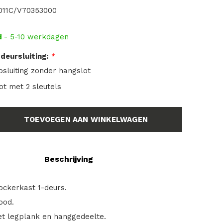
11C/V70353000
d
- 5-10 werkdagen
deursluiting:
*
sluiting zonder hangslot
lot met 2 sleutels
TOEVOEGEN AAN WINKELWAGEN
Beschrijving
lockerkast 1-deurs.
ood.
et legplank en hanggedeelte.