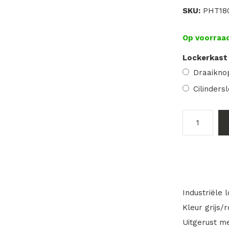
SKU:
PHT180
Op voorraa
Lockerkast 
Draaiknop
Cilinders
Industriële 
Kleur grijs/r
Uitgerust m