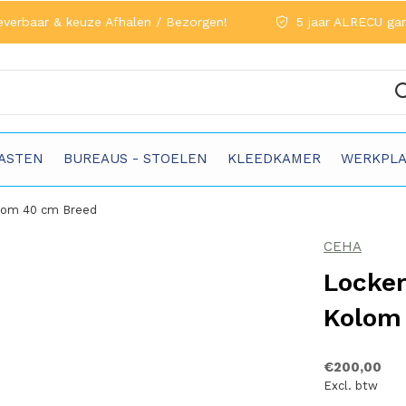
everbaar & keuze Afhalen / Bezorgen!
5 jaar ALRECU gar
ASTEN
BUREAUS - STOELEN
KLEEDKAMER
WERKPLA
olom 40 cm Breed
CEHA
Locker
Kolom
€200,00
Excl. btw