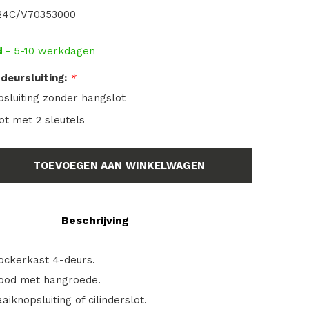
4C/V70353000
d
- 5-10 werkdagen
deursluiting:
*
sluiting zonder hangslot
lot met 2 sleutels
TOEVOEGEN AAN WINKELWAGEN
Beschrijving
lockerkast 4-deurs.
/rood met hangroede.
aiknopsluiting of cilinderslot.