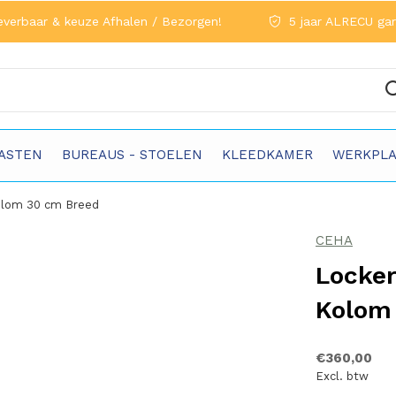
everbaar & keuze Afhalen / Bezorgen!
5 jaar ALRECU gar
ASTEN
BUREAUS - STOELEN
KLEEDKAMER
WERKPLA
olom 30 cm Breed
CEHA
Locker
Kolom
€360,00
Excl. btw