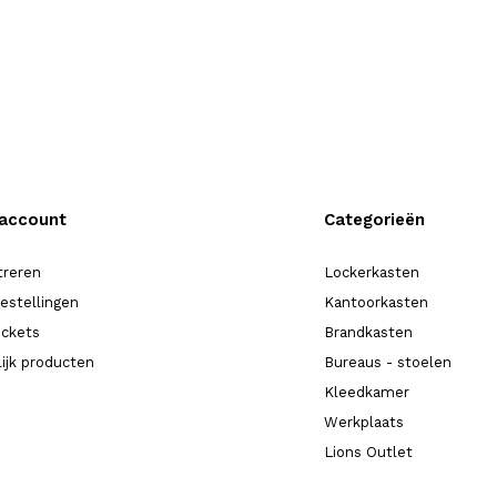
 account
Categorieën
treren
Lockerkasten
bestellingen
Kantoorkasten
ickets
Brandkasten
lijk producten
Bureaus - stoelen
Kleedkamer
Werkplaats
Lions Outlet