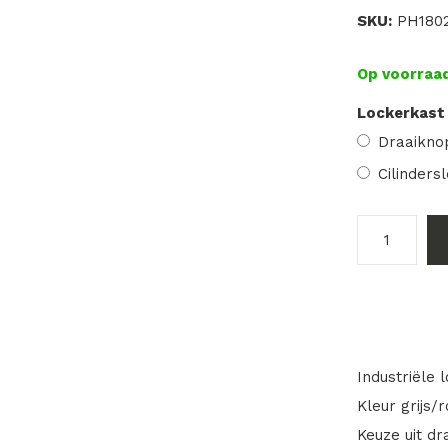
SKU:
PH1802
Op voorraa
Lockerkast 
Draaiknop
Cilinders
Industriële 
Kleur grijs
Keuze uit dra