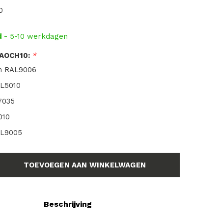
0
d
- 5-10 werkdagen
 AOCH10:
*
m RAL9006
L5010
7035
010
AL9005
TOEVOEGEN AAN WINKELWAGEN
Beschrijving