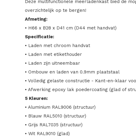
Deze multifunctionele meerladenkast bied de mog
overzichtelijk op te bergen!
Afmeting:
• H66 x B28 x D41 cm (D44 met handvat)
Specificatie:
• Laden met chroom handvat
• Laden met etikethouder
• Laden zijn uitneembaar
• Ombouw en laden van 0.9mm plaatstaal
• Volledig gelaste constructie - Kant-en-klaar vo
• Afwerking epoxy lak poedercoating (glad of stru
5 Kleuren:
• Aluminium RAL9006 (structuur)
• Blauw RAL5010 (structuur)
• Grijs RAL7035 (structuur)
• Wit RAL9010 (glad)