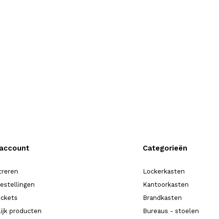
 account
Categorieën
treren
Lockerkasten
bestellingen
Kantoorkasten
ickets
Brandkasten
lijk producten
Bureaus - stoelen