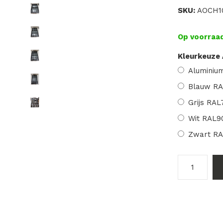
SKU:
AOCH1
Op voorraa
Kleurkeuze
Aluminiu
Blauw RA
Grijs RAL
Wit RAL9
Zwart R