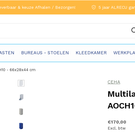
everbaar & keuze Afhalen / Bezorgen!
5 jaar ALRECU gar
ASTEN
BUREAUS - STOELEN
KLEEDKAMER
WERKPLA
H10 - 66x28x44 cm
CEHA
Multil
AOCH1
€170,00
Excl. btw