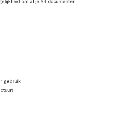
elijkheid om al je A4 documenten
or gebruik
ctuur)