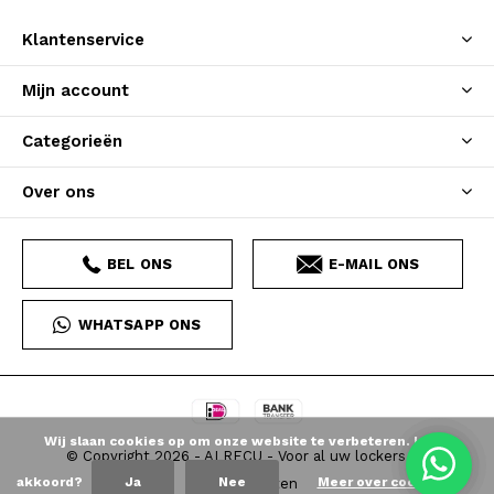
Klantenservice
Mijn account
Categorieën
Over ons
BEL ONS
E-MAIL ONS
WHATSAPP ONS
Wij slaan cookies op om onze website te verbeteren. Is dat
© Copyright
2026
- ALRECU - Voor al uw lockers en
akkoord?
Ja
Nee
Meer over cookies »
kantoorkasten