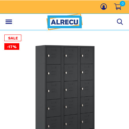
0
SALE
-17%